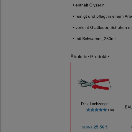
• enthält Glyzerin
• reinigt und pflegt in einem Ar
• verleiht Glattleder, Schuhen 
• mit Schwamm, 250ml
Ähnliche Produkte:
Dick Lochzange
BAL
(10)
25,56 €
31,95 €