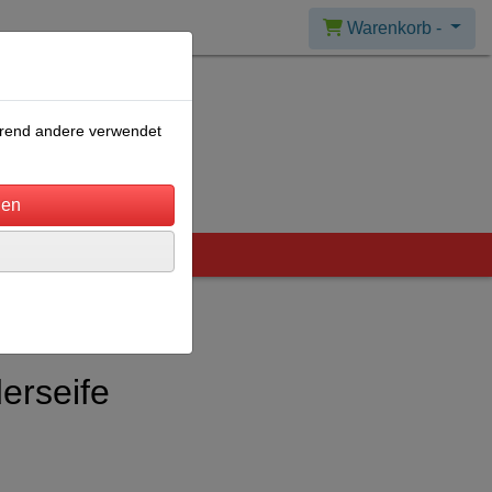
Warenkorb -
ährend andere verwendet
erseife