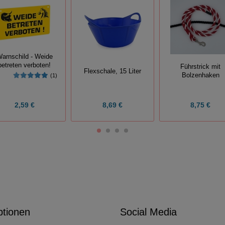
arnschild - Weide
betreten verboten!
Führstrick mit
Flexschale, 15 Liter
Bolzenhaken
(1)
2,59 €
8,69 €
8,75 €
ptionen
Social Media