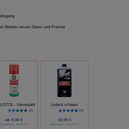
beitsgang
und Stiefeln neuen Glanz und Frische
LISTOL - Universalöl
Lederöl schwarz
(7)
(7)
ab
9,39 €
10,95 €
Grundpreis:
46,95 € / l
Grundpreis:
10,95 € / l