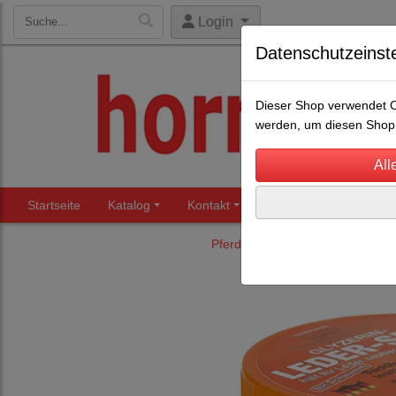
Login
Datenschutzeinst
Dieser Shop verwendet Co
werden, um diesen Shop 
Startseite
Katalog
Kontakt
Beratung
Märkte
Pferdehaltung
Lederpflege
(4