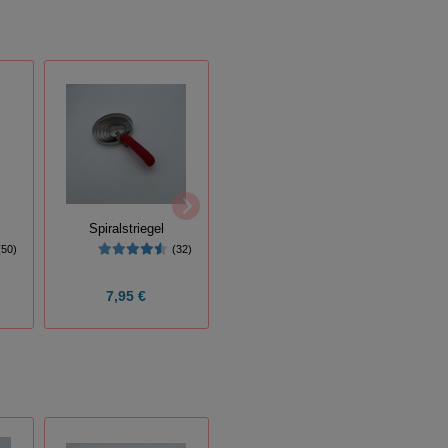
Spiralstriegel
Entfilzungskamm
(50)
(32)
(66)
7,95 €
13,65 €