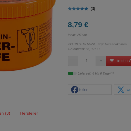
(3)
8,79 €
Inhalt: 250 ml
inkl. 19,00 % MwSt., zzgl.
Versandkosten
Grundpreis:
35,16 € / l
in den 
[*2]
Lieferzeit: 4 bis 6 Tage
teilen
twe
n (3)
Hersteller