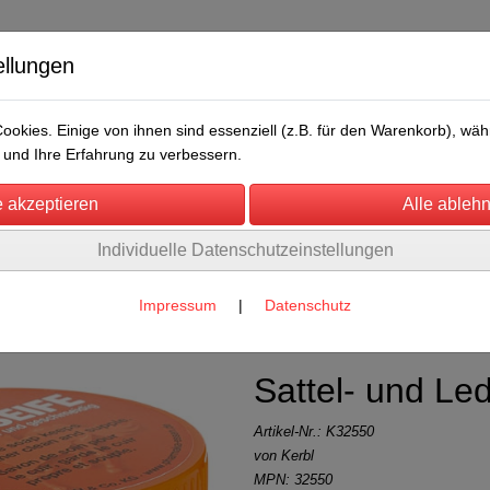
ellungen
okies. Einige von ihnen sind essenziell (z.B. für den Warenkorb), w
und Ihre Erfahrung zu verbessern.
Individuelle Datenschutzeinstellungen
/Messen
Über uns
Umwelt
Rechtliches
)
Impressum
|
Datenschutz
Sattel- und Led
Artikel-Nr.:
K32550
von Kerbl
MPN: 32550