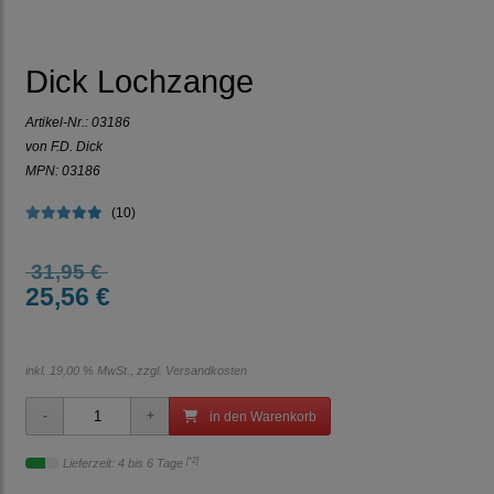
Dick Lochzange
Artikel-Nr.:
03186
von F.D. Dick
MPN: 03186
(10)
31,95 €
25,56 €
inkl. 19,00 % MwSt., zzgl.
Versandkosten
in den Warenkorb
[*2]
Lieferzeit: 4 bis 6 Tage