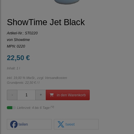
ShowTime Jet Black
Artikel-Nr.:
ST0220
von Showtime
MPN: 0220
22,50 €
Inhalt: 1 l
inkl. 19,00 % MwSt., zzgl.
Versandkosten
Grundpreis:
22,50 € / l
in den Warenkorb
[*2]
Lieferzeit: 4 bis 6 Tage
teilen
tweet