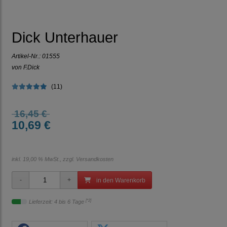
Dick Unterhauer
Artikel-Nr.:
01555
von F.Dick
(11)
16,45 €
10,69 €
inkl. 19,00 % MwSt., zzgl.
Versandkosten
in den Warenkorb
[*2]
Lieferzeit: 4 bis 6 Tage