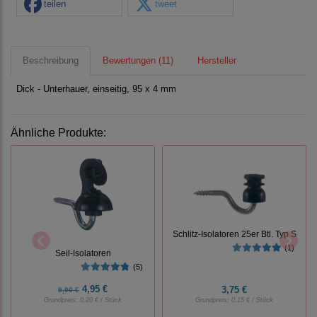
teilen
tweet
Beschreibung
Bewertungen (11)
Hersteller
Dick - Unterhauer, einseitig, 95 x 4 mm
Ähnliche Produkte:
Schlitz-Isolatoren 25er Btl. Typ S
(1)
Seil-Isolatoren
(5)
4,95 €
3,75 €
9,90 €
Grundpreis:
0,20 € / Stück
Grundpreis:
0,15 € / Stück