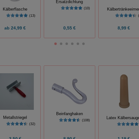
Ersatzdichtung
(10)
Kälberflasche
Kälbertränkeeimer
(13)
ab
24,99 €
0,55 €
8,99 €
Beinfanghaken
Metallstriegel
Latex Kälbersaug
(108)
(32)
3,50 €
8,90 €
1,19 €