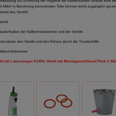
wicklung zur Erhöhung der Hygiene bei Kälbertränken erlaubt eine wes
 mit Milch in Berührung kommenden Teile können leicht zugänglich gerei
nteil des Ventils!
Ventil
Sauberhalten der Kälbertränkeeimer und der Ventile
strocknen des Ventils und des Eimers durch die Trockenhilfe
älbertränkeeimer
il mit Latexsauger K1454, Ventil mit Montageschlüssel Pack 2 St