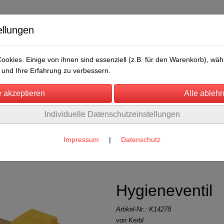
ellungen
okies. Einige von ihnen sind essenziell (z.B. für den Warenkorb), w
und Ihre Erfahrung zu verbessern.
Individuelle Datenschutzeinstellungen
/Messen
Über uns
Umwelt
Rechtliches
Impressum
|
Datenschutz
imer und Sauger
(27)
Hygieneventil
Artikel-Nr.:
K14278
von Kerbl