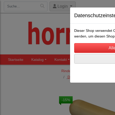
Login
Datenschutzeinst
Dieser Shop verwendet Co
werden, um diesen Shop 
Startseite
Katalog
Kontakt
Beratung
Märkte
Rinderhaltung
Drencher, Tränkeflaschen, E
-15%