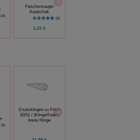
Ers
Flaschensauger
,
Latex Kälbersauger
Trock
Kautschuk
(19)
(8)
(8)
1,31 €
1,19 €
Dick Viehzeichenschere
Ersatzklingen zu Felco
50/51 / (Klinge/Feder)
er
Bu
breite Klinge
(8)
21,99 €
18,65 €