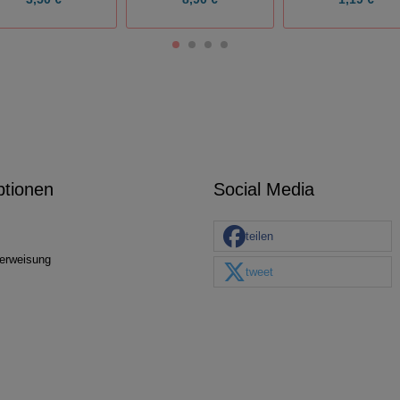
ptionen
Social Media
teilen
erweisung
tweet