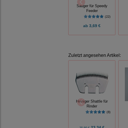
Sauger für Speedy
Feeder
(22)
ab
3,69 €
Zuletzt angesehen Artikel:
Heiniger Shattle für
Rinder
(8)
23,34 €
35,90 €