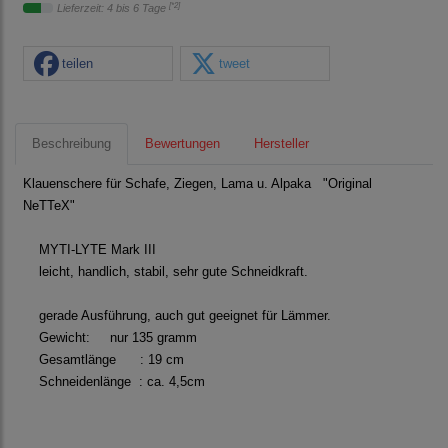
[*2]
Lieferzeit: 4 bis 6 Tage
teilen
tweet
Beschreibung
Bewertungen
Hersteller
Klauenschere für Schafe, Ziegen, Lama u. Alpaka "Original
NeTTeX"
MYTI-LYTE Mark III
leicht, handlich, stabil, sehr gute Schneidkraft.
gerade Ausführung, auch gut geeignet für Lämmer.
Gewicht: nur 135 gramm
Gesamtlänge : 19 cm
Schneidenlänge : ca. 4,5cm