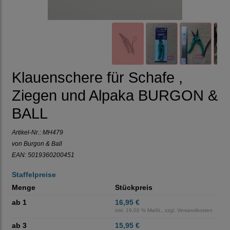
Klauenschere für Schafe ,
Ziegen und Alpaka BURGON &
BALL
Artikel-Nr.:
MH479
von Burgon & Ball
EAN: 5019360200451
Staffelpreise
Menge
Stückpreis
ab 1
16,95 €
inkl. 19,00 % MwSt., zzgl.
Versandkosten
ab 3
15,95 €