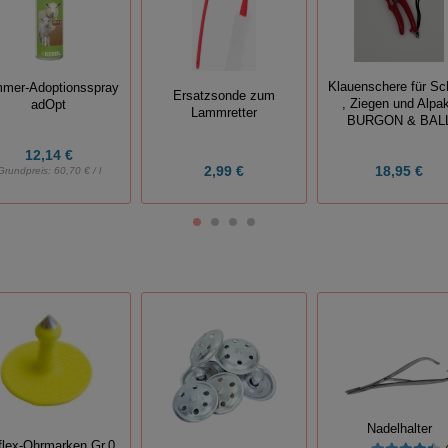
Klauenschere für Sc
mer-Adoptionsspray
Ersatzsonde zum
, Ziegen und Alpa
adOpt
Lammretter
BURGON & BAL
12,14 €
2,99 €
18,95 €
Grundpreis:
60,70 € / l
Nadelhalter
lflex-Ohrmarken Gr.0