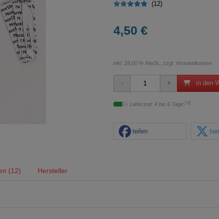
(12)
4,50 €
inkl. 19,00 % MwSt., zzgl.
Versandkosten
in den 
[*2]
Lieferzeit: 4 bis 6 Tage
teilen
twe
en (12)
Hersteller