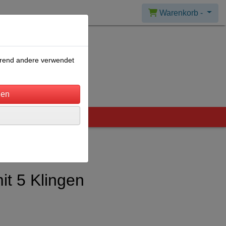
Warenkorb -
ährend andere verwendet
it 5 Klingen