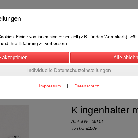
ellungen
okies. Einige von ihnen sind essenziell (z.B. für den Warenkorb), w
und Ihre Erfahrung zu verbessern.
Individuelle Datenschutzeinstellungen
/Messen
Über uns
Umwelt
Rechtliches
nd Kuppieren
(8)
Impressum
|
Datenschutz
Klingenhalter m
Artikel-Nr.:
00143
von horn21.de