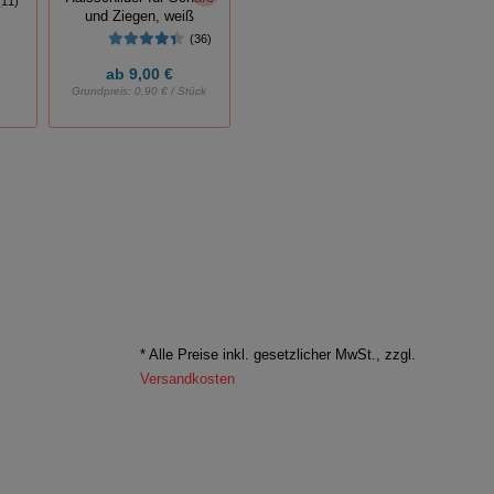
(11)
(13)
Fl
und Ziegen, weiß
(36)
ab
9,00 €
53,99 €
Grundpreis:
0,90 € / Stück
* Alle Preise inkl. gesetzlicher MwSt., zzgl.
Versandkosten