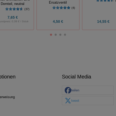
Ersatzventil
Dornteil, neutral
(4)
(37)
7,65 €
4,50 €
14,55 €
undpreis:
0,38 € / Stück
ptionen
Social Media
teilen
erweisung
tweet