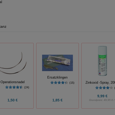
al
tanz
Ersatzklingen
Operationsnadel
Zinkoxid -Spray, 20
(15)
(24)
9,99 €
1,50 €
1,85 €
Grundpreis:
49,95 € / 