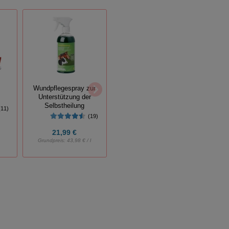
Schlit
Breitband-
Wundpflegespray zur
Blockisolatoren klein
Unterstützung der
25er Btl.
Selbstheilung
(11)
(1)
(19)
2,98 €
21,99 €
5,95 €
Grundpreis:
43,98 € / l
Grundpreis:
0,12 € / Stück
Grundp