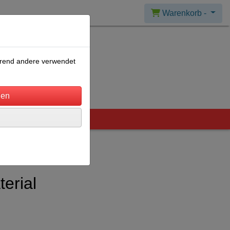
Warenkorb -
ährend andere verwendet
erial