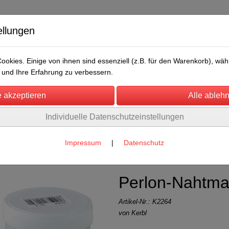
ellungen
okies. Einige von ihnen sind essenziell (z.B. für den Warenkorb), w
und Ihre Erfahrung zu verbessern.
Individuelle Datenschutzeinstellungen
/Messen
Über uns
Umwelt
Rechtliches
und Desinfektion
(6)
Impressum
|
Datenschutz
Perlon-Nahtmat
Artikel-Nr.:
K2264
von Kerbl