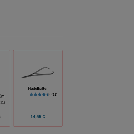
Nadelhalter
(11)
0ml
(11)
14,55 €
l