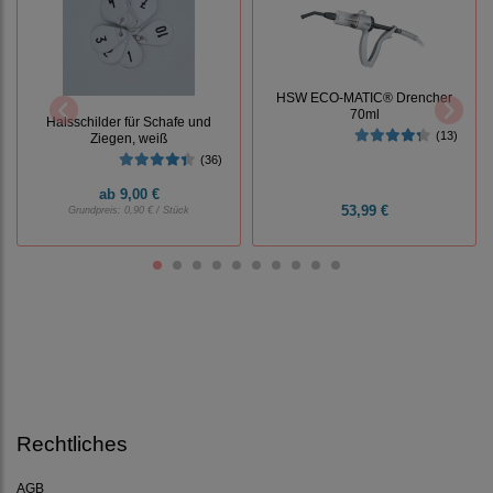
HSW ECO-MATIC® Drencher
70ml
Halsschilder für Schafe und
(13)
Ziegen, weiß
(36)
ab
9,00 €
53,99 €
Grundpreis:
0,90 € / Stück
Rechtliches
AGB