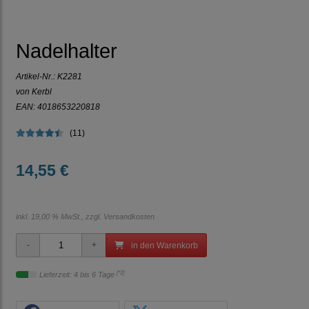
Nadelhalter
Artikel-Nr.:
K2281
von Kerbl
EAN: 4018653220818
(11)
14,55 €
inkl. 19,00 % MwSt., zzgl.
Versandkosten
in den Warenkorb
[*2]
Lieferzeit: 4 bis 6 Tage