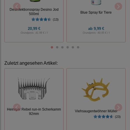
Desinfektionsspray Desino Jod
Blue Spray für Tiere
500ml
(13)
20,99 €
ab
9,99 €
Grundpreis:
41,98 € / l
Grundpreis:
49,95 € / l
Zuletzt angesehen Artikel:
Heiniger Rebel run-in Scherkamm
Viehsaugentwöhner Müller
92mm
(23)