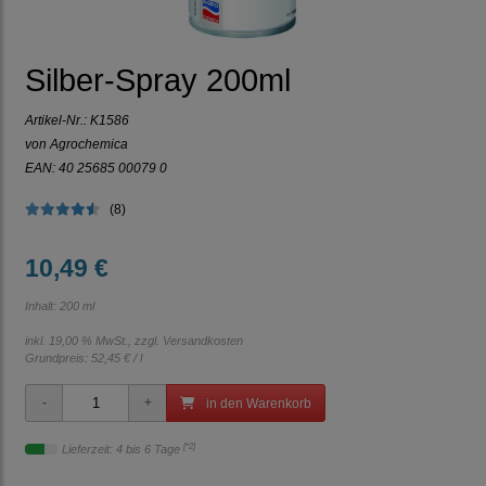
Silber-Spray 200ml
Artikel-Nr.:
K1586
von Agrochemica
EAN: 40 25685 00079 0
(8)
10,49 €
Inhalt: 200 ml
inkl. 19,00 % MwSt., zzgl.
Versandkosten
Grundpreis:
52,45 € / l
in den Warenkorb
[*2]
Lieferzeit: 4 bis 6 Tage