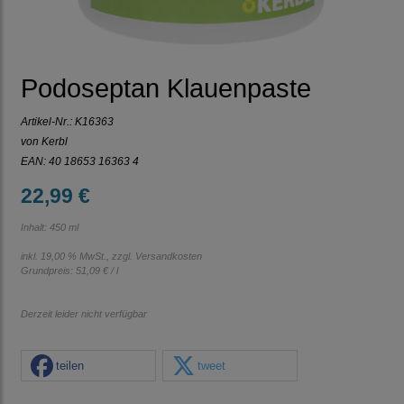
Podoseptan Klauenpaste
Artikel-Nr.:
K16363
von Kerbl
EAN: 40 18653 16363 4
22,99 €
Inhalt: 450 ml
inkl. 19,00 % MwSt., zzgl.
Versandkosten
Grundpreis:
51,09 € / l
Derzeit leider nicht verfügbar
teilen
tweet