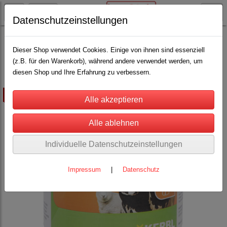
Datenschutzeinstellungen
Schäfereibedarf
Klauenpflege für Schafe
Desinfektions-und Pflegeprodukte
(7)
Dieser Shop verwendet Cookies. Einige von ihnen sind essenziell
(z.B. für den Warenkorb), während andere verwendet werden, um
diesen Shop und Ihre Erfahrung zu verbessern.
ausverkauft
Individuelle Datenschutzeinstellungen
Impressum
|
Datenschutz