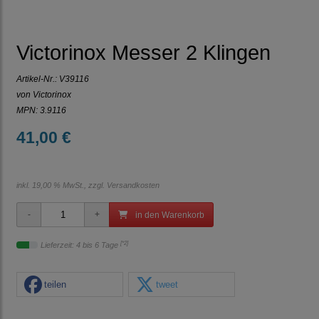
Victorinox Messer 2 Klingen
Artikel-Nr.:
V39116
von Victorinox
MPN: 3.9116
41,00 €
inkl. 19,00 % MwSt., zzgl.
Versandkosten
in den Warenkorb
[*2]
Lieferzeit: 4 bis 6 Tage
teilen
tweet